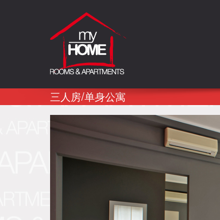
My Home La Spezia
Rooms&Apartments
三人房/单身公寓