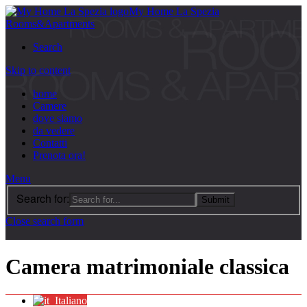
My Home La Spezia
Rooms&Apartments
Search
Skip to content
home
Camere
dove siamo
da vedere
Contatti
Prenota ora!
Menu
Search for:
Close search form
Camera matrimoniale classica
Italiano