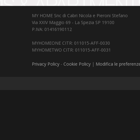
MY HOME Snc di Cabri Nicola e Pieroni Stefano
Via XXIV Maggio 69 - La Spezia SP 19100
P.IVA: 01416190112
MYHOMEONE CITR: 011015-AFF-0030
MYHOMETWO CITR: 011015-AFF-0031
Privacy Policy
-
Cookie Policy
|
Modifica le preferenz