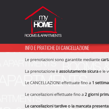
My Home La Spezia
Rooms&Apartments
INFO E PRATICHE DI CANCELLAZIONE
Le prenotazioni sono garantite mediante
cart
La prenotazione è
assolutamente sicura
e le 
Le CANCELLAZIONI effettuate fino a
1 settima
Le cancellazioni effettuate fino a
2 giorni prima
Le cancellazioni tardive o la mancata present