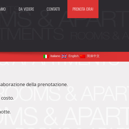
IAMO
DA VEDERE
CONTATTI
PRENOTA ORA!
Italiano
English
简体中文
elaborazione della prenotazione.
costo.
otte.